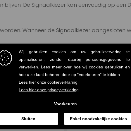
n blijven. De Signaalkiezer kan eenvoudig op een D
e worden. Wanneer de Signaalkiezer aangesloten 
r met 3 verschillende CO
-opnemers kan
hier
ged
2