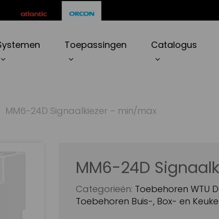
ten
Systemen
Toepassingen
Catalogus
r to search or ESC to close
MM6-24D Signaalkiezer – min/max
MM6-24D Signaalk
Categorieën:
Toebehoren WTU D
Toebehoren Buis-, Box- en Keuke