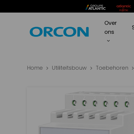
Skip
to
main
Over
Produc
content
ons
zoeken
Hit ente
Home
Utiliteitsbouw
Toebehoren