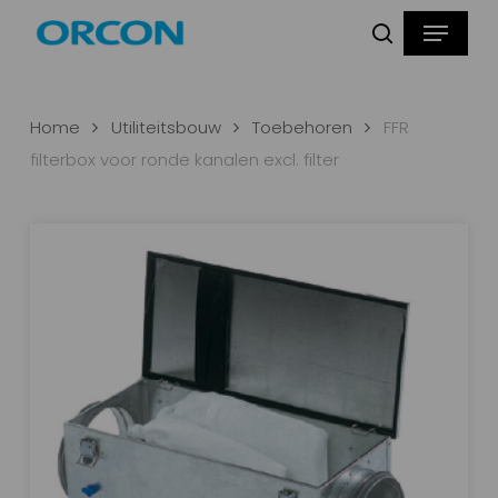
Skip
Menu
Producten
to
zoeken
zoeken
main
content
Home
Utiliteitsbouw
Toebehoren
FFR
filterbox voor ronde kanalen excl. filter