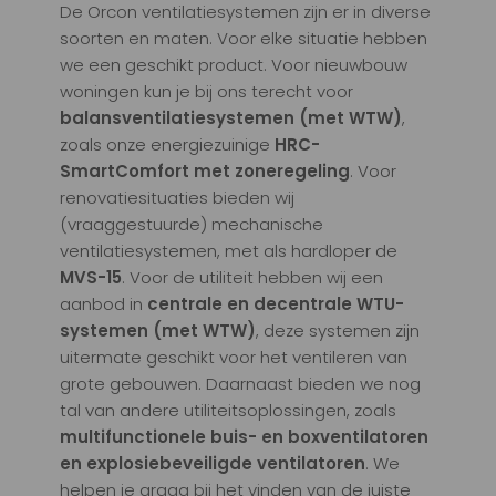
De Orcon ventilatiesystemen zijn er in diverse
soorten en maten. Voor elke situatie hebben
we een geschikt product. Voor nieuwbouw
woningen kun je bij ons terecht voor
balansventilatiesystemen (met WTW)
,
zoals onze energiezuinige
HRC-
SmartComfort met zoneregeling
. Voor
renovatiesituaties bieden wij
(vraaggestuurde) mechanische
ventilatiesystemen, met als hardloper de
MVS-15
. Voor de utiliteit hebben wij een
aanbod in
centrale en decentrale WTU-
systemen
(met WTW)
, deze systemen zijn
uitermate geschikt voor het ventileren van
grote gebouwen. Daarnaast bieden we nog
tal van andere utiliteitsoplossingen, zoals
multifunctionele buis- en boxventilatoren
en explosiebeveiligde ventilatoren
. We
helpen je graag bij het vinden van de juiste