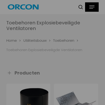
Skip
Menu
Producten
to
zoeken
zoeken
main
content
Toebehoren Explosiebeveiligde
Ventilatoren
Home
Utiliteitsbouw
Toebehoren
Toebehoren Explosiebeveiligde Ventilatoren
Producten