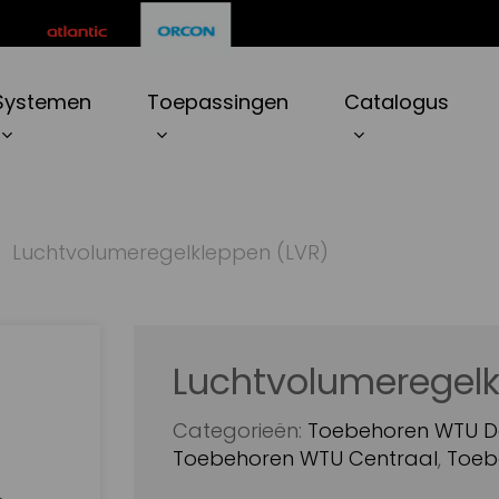
ten
Systemen
Toepassingen
Catalogus
r to search or ESC to close
Luchtvolumeregelkleppen (LVR)
Luchtvolumeregelk
Categorieën:
Toebehoren WTU D
Toebehoren WTU Centraal
,
Toeb