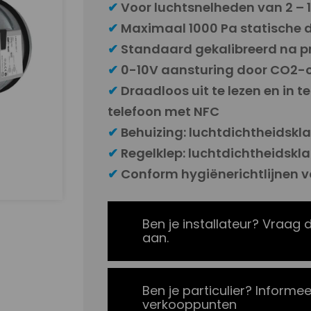
✔
Voor luchtsnelheden van 2 – 
✔
Maximaal 1000 Pa statische d
✔
Standaard gekalibreerd na p
✔
0-10V aansturing door CO2
✔
Draadloos uit te lezen en in te
telefoon met NFC
✔
Behuizing: luchtdichtheidskla
✔
Regelklep: luchtdichtheidskla
✔
Conform hygiënerichtlijnen v
Ben je installateur? Vraag 
aan.
Ben je particulier? Informee
verkooppunten