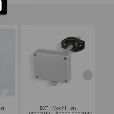
DXTH Vocht- en
C
er
temperatuurkanaalopnemer
-