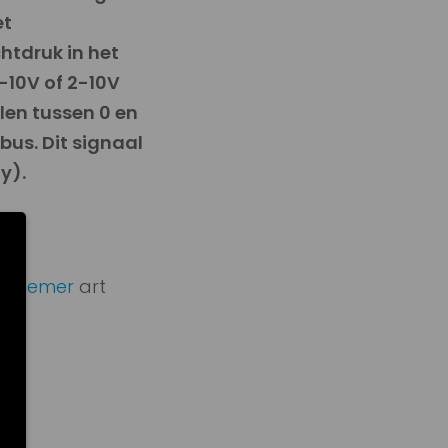
et
htdruk in het
-10V of 2-10V
llen tussen 0 en
us. Dit signaal
y).
opnemer
art