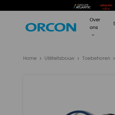
Skip
to
main
Over
Produc
content
ons
zoeken
Hit ente
Home
Utiliteitsbouw
Toebehoren