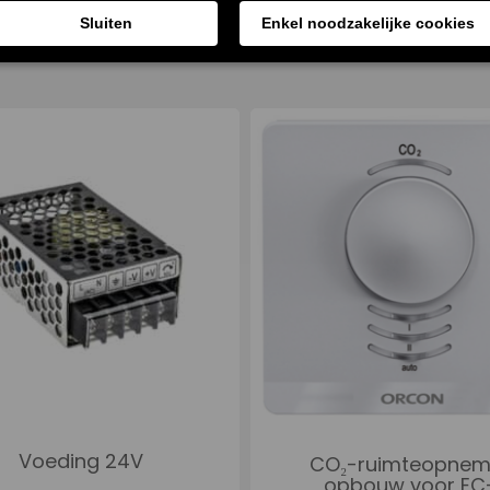
Voeding 24V
CO₂-ruimteopnem
opbouw voor EC