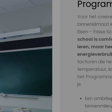
Progr
Voor het creër
binnenklimaat 
Eisen – Frisse 
school is comf
leren, maar he
energieverbrui
factoren die h
temperatuur, lic
het Programma 
je:
Een ambitiep
binnenmilieu