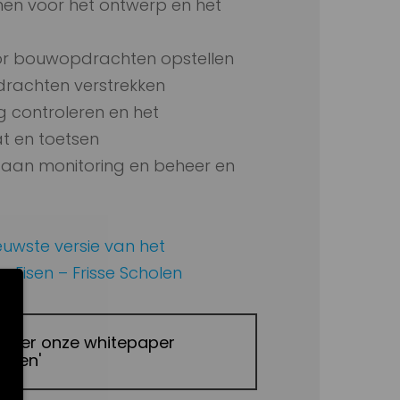
en voor het ontwerp en het
or bouwopdrachten opstellen
rachten verstrekken
g controleren en het
at en toetsen
n aan monitoring en beheer en
ieuwste versie van het
Eisen – Frisse Scholen
 hier onze whitepaper
holen'