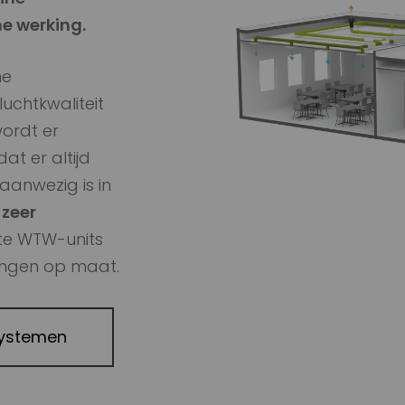
e werking.
me
luchtkwaliteit
ordt er
at er altijd
aanwezig is in
n
zeer
e WTW-units
ingen op maat.
systemen