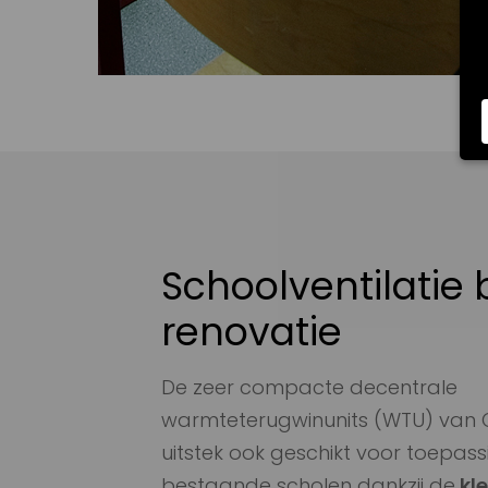
Schoolventilatie b
renovatie
De zeer compacte decentrale
warmteterugwinunits (WTU) van Or
uitstek ook geschikt voor toepass
bestaande scholen dankzij de
kle