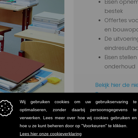
Eisen opnem
bestek
Offertes vo
en bouwopd
De uitvoerin
eindresulta
Eisen stelle
onderhoud
Bekijk hier de n
Programma van 
Download
'Frisse Sc