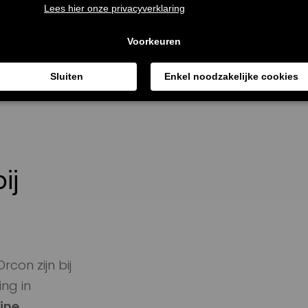
ij
con zijn bij
ing in
ine