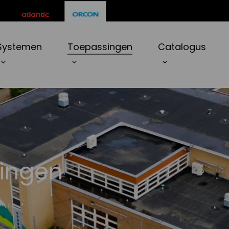
ten
Systemen
Toepassingen
Catalogus
r to search or ESC to close
singen