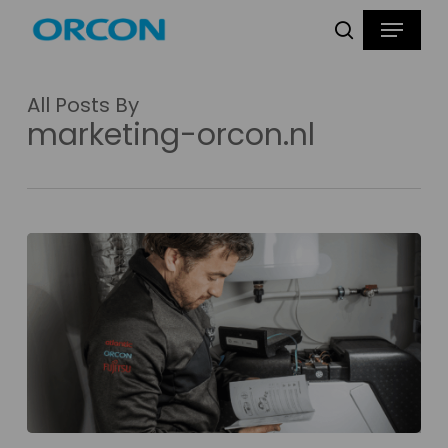
Skip
Menu
Producten
to
zoeken
zoeken
main
content
All Posts By
marketing-orcon.nl