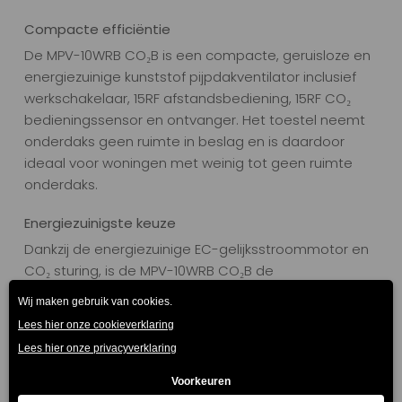
Compacte efficiëntie
De MPV-10WRB CO₂B is een compacte, geruisloze en
energiezuinige kunststof pijpdakventilator inclusief
werkschakelaar, 15RF afstandsbediening, 15RF CO₂
bedieningssensor en ontvanger. Het toestel neemt
onderdaks geen ruimte in beslag en is daardoor
ideaal voor woningen met weinig tot geen ruimte
onderdaks.
Energiezuinigste keuze
Dankzij de energiezuinige EC-gelijksstroommotor en
CO₂ sturing, is de MPV-10WRB CO₂B de
energiezuinigste keuze uit de MPV-10 reeks. Bij
toevoeging van een extra CO₂-sensor bereikt het
toestel zelfs energielabel B.