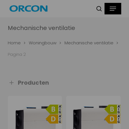
Skip
Menu
Producten
to
zoeken
zoeken
main
content
Mechanische ventilatie
Home
Woningbouw
Mechanische ventilatie
Pagina 2
Producten