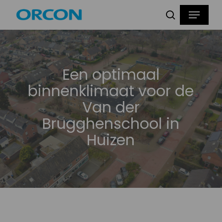
Skip
Menu
Producten
to
zoeken
zoeken
main
content
Een optimaal
binnenklimaat voor de
Van der
Brugghenschool in
Huizen