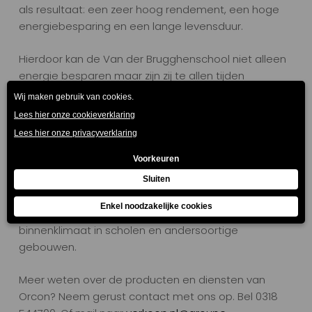
als resultaat: een zeer hoog rendement, een hoge
energiebesparing en een lange levensduur.
Hierdoor kan de Van der Brugghenschool niet alleen
energie besparen maar zijn zij te allen tijden
gegarandeerd van een optimaal binnenklimaat.
Waarmee zij ook voldoen aan het
Frisse Scholen
programma
.
Meer weten? We helpen graag!
Al met al is dit project een mooi voorbeeld van hoe
Orcon en installatiebedrijven (zoals LOGO Huizen)
samenwerken voor een gezond en comfortabel
binnenklimaat in scholen en andersoortige
gebouwen.
Meer weten over de producten en diensten van
Orcon? Neem gerust contact met ons op. Bel 0318