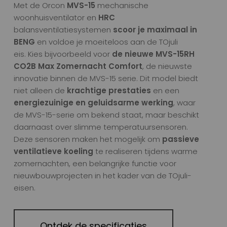
Met de Orcon
MVS-15
mechanische
woonhuisventilator en
HRC
balansventilatiesystemen
scoor je maximaal in
BENG
en voldoe je moeiteloos aan de TOjuli
eis. Kies bijvoorbeeld voor
de nieuwe MVS-15RH
CO2B Max Zomernacht Comfort
, de nieuwste
innovatie binnen de MVS-15 serie. Dit model biedt
niet alleen de
krachtige prestaties
en een
energiezuinige en geluidsarme werking
, waar
de MVS-15-serie om bekend staat, maar beschikt
daarnaast over slimme temperatuursensoren.
Deze sensoren maken het mogelijk om
passieve
ventilatieve koeling
te realiseren tijdens warme
zomernachten, een belangrijke functie voor
nieuwbouwprojecten in het kader van de TOjuli-
eisen.
Ontdek de specificaties