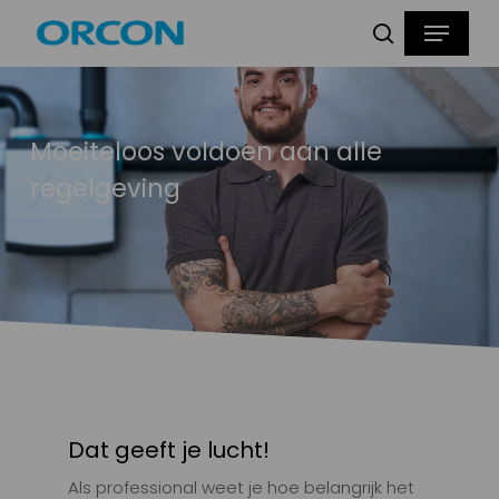
Skip
Menu
Producten
to
zoeken
zoeken
main
content
Moeiteloos voldoen aan alle
regelgeving
Dat geeft je lucht!
Als professional weet je hoe belangrijk het