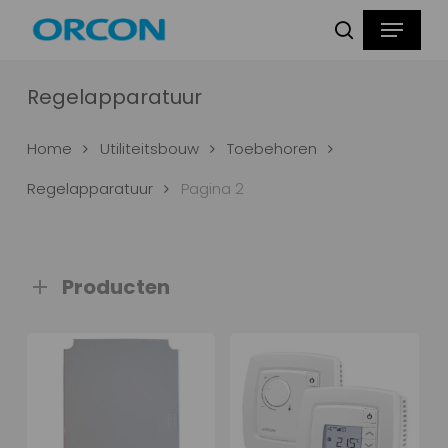
Skip
Menu
Producten
to
zoeken
zoeken
main
content
Regelapparatuur
Home
Utiliteitsbouw
Toebehoren
Regelapparatuur
Pagina 2
Producten